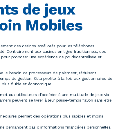
ts de jeux
coin Mobiles
llement des casinos améliorés pour les téléphones
. Contrairement aux casinos en ligne traditionnels, ces
n pour proposer une expérience de pc décentralisée et
mine le besoin de processeurs de paiement, réduisant
emps de gestion. Cela profite à la fois aux gestionnaires de
u plus fluide et économique.
rmet aux utilisateurs d’accéder à une multitude de jeux via
gamers peuvent se livrer à leur passe-temps favori sans être
rmédiaires permet des opérations plus rapides et moins
n ne demandent pas d’informations financières personnelles.