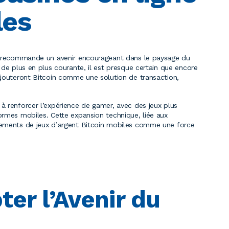
les
es recommande un avenir encourageant dans le paysage du
 de plus en plus courante, il est presque certain que encore
ajouteront Bitcoin comme une solution de transaction,
à renforcer l’expérience de gamer, avec des jeux plus
ormes mobiles. Cette expansion technique, liée aux
ssements de jeux d’argent Bitcoin mobiles comme une force
er l’Avenir du