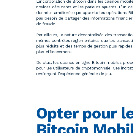
L’incorporation de Bitcoin dans les casinos mobile
novices débutants et les parieurs aguerris. L’un d
données améliorée que apporte les opérations Bitc
pas besoin de partager des informations financiers
de fraude.
Par ailleurs, la nature décentralisée des transacti
mêmes contrôles réglementaires que les transacti
plus réduits et des temps de gestion plus rapides,
plus efficacement.
De plus, les casinos en ligne Bitcoin mobiles pr
pour les utilisateurs de cryptomonnaie. Ces incita
renforçant l’expérience générale de jeu.
Opter pour l
Bitcoin Mobi