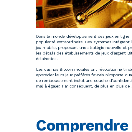
Dans le monde développement des jeux en ligne, l
popularité extraordinaire. Ces systèmes intègren
jeu mobile, proposant une stratégie nouvelle et p
les détails des établissements de jeux d’argent Bi
éclairantes.
Les casinos Bitcoin mobiles ont révolutionné l’ind
apprécier leurs jeux préférés favoris n’importe q
de remboursement inclut une couche d’confidential
mal à égaler. Par conséquent, de plus en plus de
Comprendre 