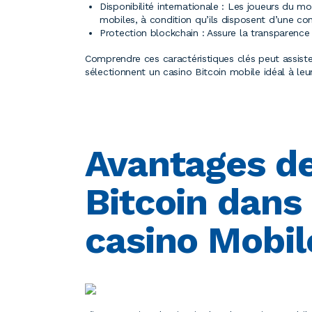
Disponibilité internationale : Les joueurs du m
mobiles, à condition qu’ils disposent d’une con
Protection blockchain : Assure la transparence e
Comprendre ces caractéristiques clés peut assister
sélectionnent un casino Bitcoin mobile idéal à leu
Avantages de
Bitcoin dans 
casino Mobil