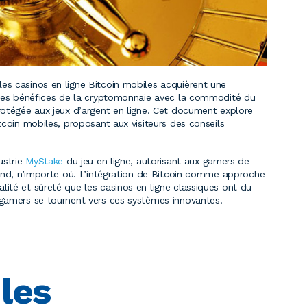
es casinos en ligne Bitcoin mobiles acquièrent une
t les bénéfices de la cryptomonnaie avec la commodité du
rotégée aux jeux d’argent en ligne. Cet document explore
tcoin mobiles, proposant aux visiteurs des conseils
ustrie
MyStake
du jeu en ligne, autorisant aux gamers de
uand, n’importe où. L’intégration de Bitcoin comme approche
ité et sûreté que les casinos en ligne classiques ont du
 gamers se tournent vers ces systèmes innovantes.
les