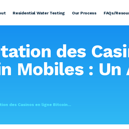
out
Residential Water Testing
Our Process
FAQs/Resou
ation des Casi
in Mobiles : Un
HOME
ABOUT
RESIDENTIAL WATER
TESTING
on des Casinos en ligne Bitcoin...
OUR PROCESS
FAQS/RESOURCES